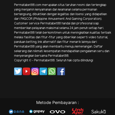
Permatabet88.com merupakan situs taruhan resmi dan terlengkap
yang menjamin kenyamanan dan keamanan selama permainan
berlangsung, dibuktikan dengan legalitas dan lisensi yang didapatkan
dari PAGCOR (Philippine Amusement And Gaming Corporation).
Customer service Permatabet88 handal dan profesional siap
memberikan pelayanan maksimal selama 24 jam penuh setiap hari.
Permatabet88 telah berkomitmen untuk meningkatkan kualitas terbaik
melalui fasilitas dan fitur-fitur yang diberikan seperti video tutorial,
panduan betting, link alternatif dan fitur menarik lainnya dari
Permatabet88 yang akan membantu menuju kemenangan. Daftar
sekarang dan nikmati kesempatan mendapatkan pengalaman seru dan
menyenangkan bersama Permatabet88.
Copyright © - Permatabet88. Seluruh hak cipta dilindungi
Metode Pembayaran :