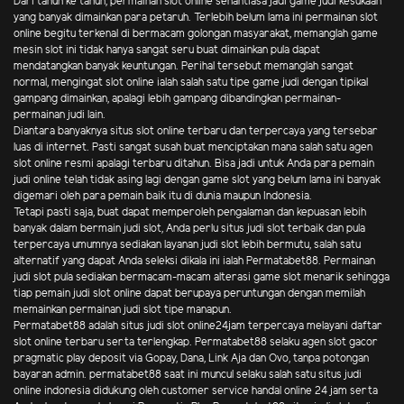
Dari tahun ke tahun, permainan slot online senantiasa jadi game judi kesukaan
yang banyak dimainkan para petaruh. Terlebih belum lama ini permainan slot
online begitu terkenal di bermacam golongan masyarakat, memanglah game
mesin slot ini tidak hanya sangat seru buat dimainkan pula dapat
mendatangkan banyak keuntungan. Perihal tersebut memanglah sangat
normal, mengingat slot online ialah salah satu tipe game judi dengan tipikal
gampang dimainkan, apalagi lebih gampang dibandingkan permainan-
permainan judi lain.
Diantara banyaknya situs slot online terbaru dan terpercaya yang tersebar
luas di internet. Pasti sangat susah buat menciptakan mana salah satu agen
slot online resmi apalagi terbaru ditahun. Bisa jadi untuk Anda para pemain
judi online telah tidak asing lagi dengan game slot yang belum lama ini banyak
digemari oleh para pemain baik itu di dunia maupun Indonesia.
Tetapi pasti saja, buat dapat memperoleh pengalaman dan kepuasan lebih
banyak dalam bermain judi slot, Anda perlu situs judi slot terbaik dan pula
terpercaya umumnya sediakan layanan judi slot lebih bermutu, salah satu
alternatif yang dapat Anda seleksi dikala ini ialah Permatabet88. Permainan
judi slot pula sediakan bermacam-macam alterasi game slot menarik sehingga
tiap pemain judi slot online dapat berupaya peruntungan dengan memilah
memainkan permainan judi slot tipe manapun.
Permatabet88 adalah situs judi slot online24jam terpercaya melayani daftar
slot online terbaru serta terlengkap. Permatabet88 selaku agen slot gacor
pragmatic play deposit via Gopay, Dana, Link Aja dan Ovo, tanpa potongan
bayaran admin. permatabet88 saat ini muncul selaku salah satu situs judi
online indonesia didukung oleh customer service handal online 24 jam serta