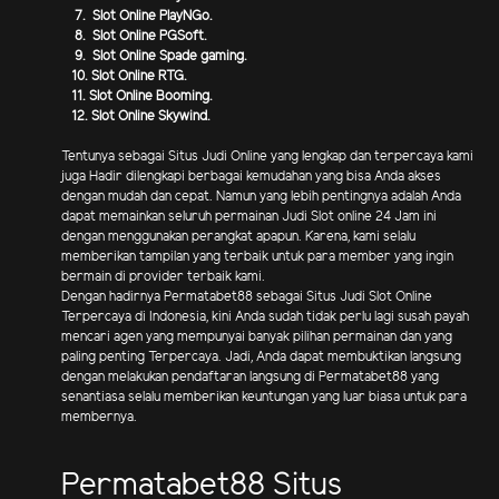
7. Slot Online PlayNGo.
8. Slot Online PGSoft.
9. Slot Online Spade gaming.
10. Slot Online RTG.
11. Slot Online Booming.
12. Slot Online Skywind.
Tentunya sebagai Situs Judi Online yang lengkap dan terpercaya kami
juga Hadir dilengkapi berbagai kemudahan yang bisa Anda akses
dengan mudah dan cepat. Namun yang lebih pentingnya adalah Anda
dapat memainkan seluruh permainan Judi Slot online 24 Jam ini
dengan menggunakan perangkat apapun. Karena, kami selalu
memberikan tampilan yang terbaik untuk para member yang ingin
bermain di provider terbaik kami.
Dengan hadirnya Permatabet88 sebagai Situs Judi Slot Online
Terpercaya di Indonesia, kini Anda sudah tidak perlu lagi susah payah
mencari agen yang mempunyai banyak pilihan permainan dan yang
paling penting Terpercaya. Jadi, Anda dapat membuktikan langsung
dengan melakukan pendaftaran langsung di Permatabet88 yang
senantiasa selalu memberikan keuntungan yang luar biasa untuk para
membernya.
Permatabet88 Situs