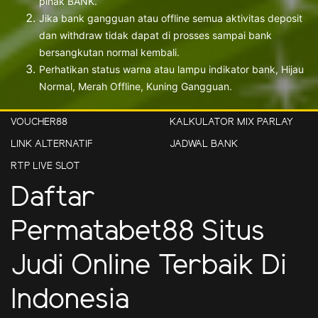
pihak BANK.
Jika bank gangguan atau offline semua aktivitas deposit
dan withdraw tidak dapat di prosses sampai bank
bersangkutan normal kembali.
Perhatikan status warna atau lampu indikator bank, Hijau
Normal, Merah Offline, Kuning Gangguan.
VOUCHER88
KALKULATOR MIX PARLAY
LINK ALTERNATIF
JADWAL BANK
RTP LIVE SLOT
Daftar
Permatabet88 Situs
Judi Online Terbaik Di
Indonesia