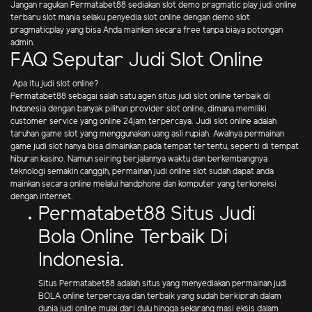
Jangan ragukan Permatabet88 sediakan slot demo pragmatic play judi online
terbaru slot mania selaku penyedia slot online dengan demo slot
pragmaticplay yang bisa Anda mainkan secara free tanpa biaya potongan
admin.
FAQ Seputar Judi Slot Online
Apa itu judi slot online?
Permatabet88 sebagai salah satu agen situs judi slot online terbaik di
Indonesia dengan banyak pilihan provider slot online, dimana memiliki
customer service yang online 24jam terpercaya. Judi slot online adalah
taruhan game slot yang menggunakan uang asli rupiah. Awalnya permainan
game judi slot hanya bisa dimainkan pada tempat tertentu, seperti di tempat
hiburan kasino. Namun seiring berjalannya waktu dan berkembangnya
teknologi semakin canggih, permainan judi online slot sudah dapat anda
mainkan secara online melalui handphone dan komputer yang terkoneksi
dengan internet.
Permatabet88 Situs Judi
Bola Online Terbaik Di
Indonesia.
Situs Permatabet88 adalah situs yang menyediakan permainan judi
BOLA online terpercaya dan terbaik yang sudah berkiprah dalam
dunia judi online mulai dari dulu hingga sekarang masi eksis dalam