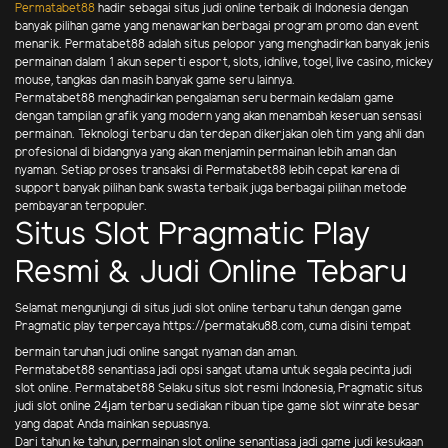
Permatabet88
hadir sebagai situs judi online terbaik di Indonesia dengan
banyak pilihan game yang menawarkan berbagai program promo dan event
menarik. Permatabet88 adalah situs pelopor yang menghadirkan banyak jenis
permainan dalam 1 akun seperti esport, slots, idnlive, togel, live casino, mickey
mouse, tangkas dan masih banyak game seru lainnya.
Permatabet88 menghadirkan pengalaman seru bermain kedalam game
dengan tampilan grafik yang modern yang akan menambah keseruan sensasi
permainan. Teknologi terbaru dan terdepan dikerjakan oleh tim yang ahli dan
profesional di bidangnya yang akan menjamin permainan lebih aman dan
nyaman. Setiap proses transaksi di Permatabet88 lebih cepat karena di
support banyak pilihan bank swasta terbaik juga berbagai pilihan metode
pembayaran terpopuler.
Situs Slot Pragmatic Play
Resmi & Judi Online Tebaru
Selamat mengunjungi di situs judi slot online terbaru tahun dengan game
Pragmatic play terpercaya
https://permataku88.com
, cuma disini tempat
bermain taruhan judi online sangat nyaman dan aman.
Permatabet88 senantiasa jadi opsi sangat utama untuk segala pecinta judi
slot online. Permatabet88 Selaku situs slot resmi Indonesia, Pragmatic situs
judi slot online 24jam terbaru sediakan ribuan tipe game slot winrate besar
yang dapat Anda mainkan sepuasnya.
Dari tahun ke tahun, permainan slot online senantiasa jadi game judi kesukaan