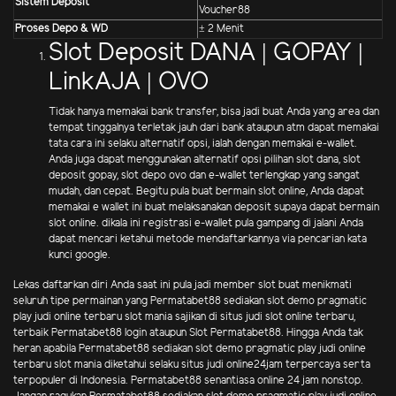
Sistem Deposit
Voucher88
Proses Depo & WD
± 2 Menit
Slot Deposit DANA | GOPAY |
LinkAJA | OVO
Tidak hanya memakai bank transfer, bisa jadi buat Anda yang area dan
tempat tinggalnya terletak jauh dari bank ataupun atm dapat memakai
tata cara ini selaku alternatif opsi, ialah dengan memakai e-wallet.
Anda juga dapat menggunakan alternatif opsi pilihan slot dana, slot
deposit gopay, slot depo ovo dan e-wallet terlengkap yang sangat
mudah, dan cepat. Begitu pula buat bermain slot online, Anda dapat
memakai e wallet ini buat melaksanakan deposit supaya dapat bermain
slot online. dikala ini registrasi e-wallet pula gampang di jalani Anda
dapat mencari ketahui metode mendaftarkannya via pencarian kata
kunci google.
Lekas daftarkan diri Anda saat ini pula jadi member slot buat menikmati
seluruh tipe permainan yang Permatabet88 sediakan slot demo pragmatic
play judi online terbaru slot mania sajikan di situs judi slot online terbaru,
terbaik Permatabet88 login ataupun Slot Permatabet88. Hingga Anda tak
heran apabila Permatabet88 sediakan slot demo pragmatic play judi online
terbaru slot mania diketahui selaku situs judi online24jam terpercaya serta
terpopuler di Indonesia. Permatabet88 senantiasa online 24 jam nonstop.