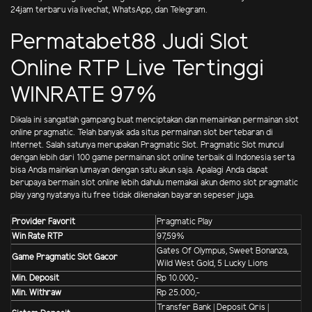
24jam terbaru via livechat, WhatsApp, dan Telegram.
Permatabet88 Judi Slot
Online RTP Live Tertinggi
WINRATE 97%
Dikala ini sangatlah gampang buat menciptakan dan memainkan permainan slot
online pragmatic. Telah banyak ada situs permainan slot bertebaran di
Internet. Salah satunya merupakan Pragmatic Slot. Pragmatic Slot muncul
dengan lebih dari 100 game permainan slot online terbaik di Indonesia serta
bisa Anda mainkan lumayan dengan satu akun saja. Apalagi Anda dapat
berupaya bermain slot online lebih dahulu memakai akun demo slot pragmatic
play yang nyatanya itu free tidak dikenakan bayaran sepeser juga.
Provider Favorit
Pragmatic Play
Win Rate RTP
97,59%
Gates Of Olympus, Sweet Bonanza,
Game Pragmatic Slot Gacor
Wild West Gold, 5 Lucky Lions
Min. Deposit
Rp 10.000,-
Min. Withraw
Rp 25.000,-
Transfer Bank | Deposit Qris |