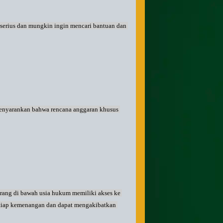
serius dan mungkin ingin mencari bantuan dan 
menyarankan bahwa rencana anggaran khusus 
ang di bawah usia hukum memiliki akses ke 
etiap kemenangan dan dapat mengakibatkan 