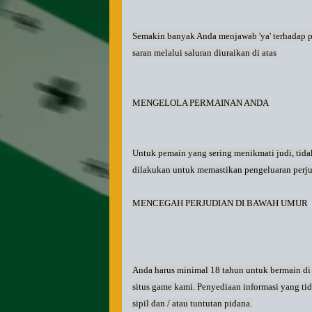
Semakin banyak Anda menjawab 'ya' terhadap p
saran melalui saluran diuraikan di atas

MENGELOLA PERMAINAN ANDA

Untuk pemain yang sering menikmati judi, tid
dilakukan untuk memastikan pengeluaran perjud
MENCEGAH PERJUDIAN DI BAWAH UMUR

Anda harus minimal 18 tahun untuk bermain di
situs game kami. Penyediaan informasi yang ti
sipil dan / atau tuntutan pidana.