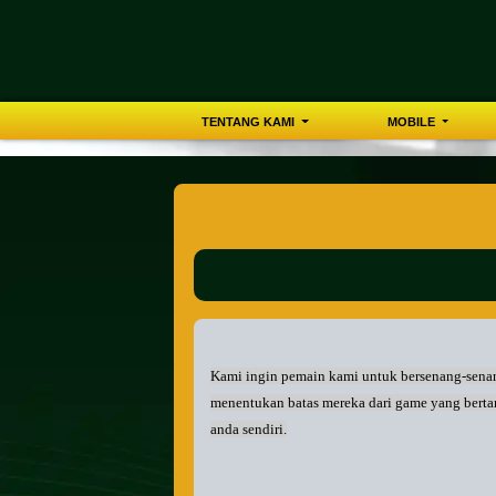
TENTANG KAMI
MOBILE
Kami ingin pemain kami untuk bersenang-sena
menentukan batas mereka dari game yang bert
anda sendiri.
