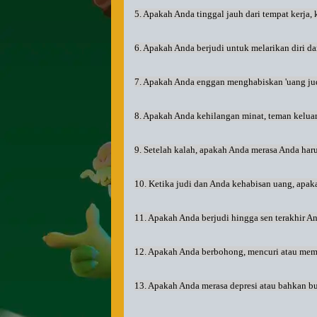
5. Apakah Anda tinggal jauh dari tempat kerja, 
6. Apakah Anda berjudi untuk melarikan diri d
7. Apakah Anda enggan menghabiskan 'uang judi
8. Apakah Anda kehilangan minat, teman keluarg
9. Setelah kalah, apakah Anda merasa Anda ha
10. Ketika judi dan Anda kehabisan uang, apaka
11. Apakah Anda berjudi hingga sen terakhir An
12. Apakah Anda berbohong, mencuri atau mem
13. Apakah Anda merasa depresi atau bahkan bu