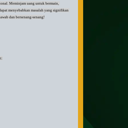
ional. Meminjam uang untuk bermain, 
dapat menyebabkan masalah yang signifikan 
jawab dan bersenang-senang!

:
