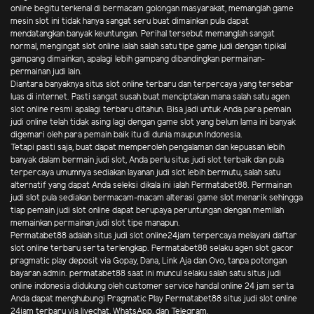
online begitu terkenal di bermacam golongan masyarakat, memanglah game
mesin slot ini tidak hanya sangat seru buat dimainkan pula dapat
mendatangkan banyak keuntungan. Perihal tersebut memanglah sangat
normal, mengingat slot online ialah salah satu tipe game judi dengan tipikal
gampang dimainkan, apalagi lebih gampang dibandingkan permainan-
permainan judi lain.
Diantara banyaknya situs slot online terbaru dan terpercaya yang tersebar
luas di internet. Pasti sangat susah buat menciptakan mana salah satu agen
slot online resmi apalagi terbaru ditahun. Bisa jadi untuk Anda para pemain
judi online telah tidak asing lagi dengan game slot yang belum lama ini banyak
digemari oleh para pemain baik itu di dunia maupun Indonesia.
Tetapi pasti saja, buat dapat memperoleh pengalaman dan kepuasan lebih
banyak dalam bermain judi slot, Anda perlu situs judi slot terbaik dan pula
terpercaya umumnya sediakan layanan judi slot lebih bermutu, salah satu
alternatif yang dapat Anda seleksi dikala ini ialah Permatabet88. Permainan
judi slot pula sediakan bermacam-macam alterasi game slot menarik sehingga
tiap pemain judi slot online dapat berupaya peruntungan dengan memilah
memainkan permainan judi slot tipe manapun.
Permatabet88 adalah situs judi slot online24jam terpercaya melayani daftar
slot online terbaru serta terlengkap. Permatabet88 selaku agen slot gacor
pragmatic play deposit via Gopay, Dana, Link Aja dan Ovo, tanpa potongan
bayaran admin. permatabet88 saat ini muncul selaku salah satu situs judi
online indonesia didukung oleh customer service handal online 24 jam serta
Anda dapat menghubungi Pragmatic Play Permatabet88 situs judi slot online
24jam terbaru via livechat, WhatsApp, dan Telegram.