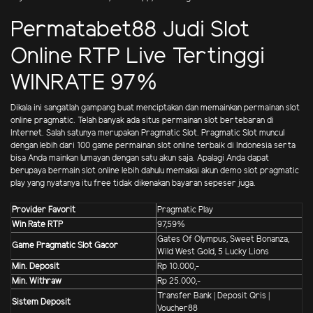
Permatabet88 Judi Slot
Online RTP Live Tertinggi
WINRATE 97%
Dikala ini sangatlah gampang buat menciptakan dan memainkan permainan slot
online pragmatic. Telah banyak ada situs permainan slot bertebaran di
Internet. Salah satunya merupakan Pragmatic Slot. Pragmatic Slot muncul
dengan lebih dari 100 game permainan slot online terbaik di Indonesia serta
bisa Anda mainkan lumayan dengan satu akun saja. Apalagi Anda dapat
berupaya bermain slot online lebih dahulu memakai akun demo slot pragmatic
play yang nyatanya itu free tidak dikenakan bayaran sepeser juga.
Provider Favorit
Pragmatic Play
Win Rate RTP
97,59%
Gates Of Olympus, Sweet Bonanza,
Game Pragmatic Slot Gacor
Wild West Gold, 5 Lucky Lions
Min. Deposit
Rp 10.000,-
Min. Withraw
Rp 25.000,-
Transfer Bank | Deposit Qris |
Sistem Deposit
Voucher88