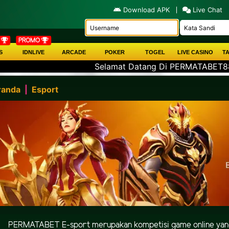
Download APK
Live Chat
O
PROMO
S
IDNLIVE
ARCADE
POKER
TOGEL
LIVE CASINO
T
Selamat Datang Di PERMATABET88 - Situs SL
randa
Esport
PERMATABET E-sport merupakan kompetisi game online yang 