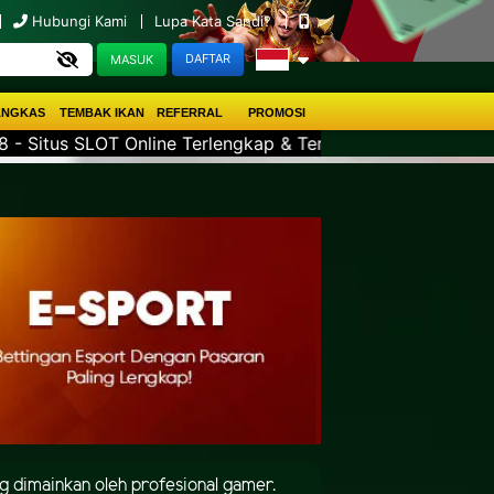
Hubungi Kami
Lupa Kata Sandi?
DAFTAR
ANGKAS
TEMBAK IKAN
REFERRAL
PROMOSI
OT Online Terlengkap & Terpercaya di INDONESIA dan A
dimainkan oleh profesional gamer.