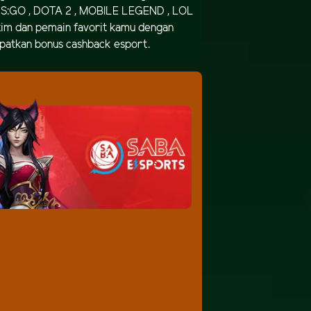
CS:GO , DOTA 2 , MOBILE LEGEND , LOL
tim dan pemain favorit kamu dengan
atkan bonus cashback esport.