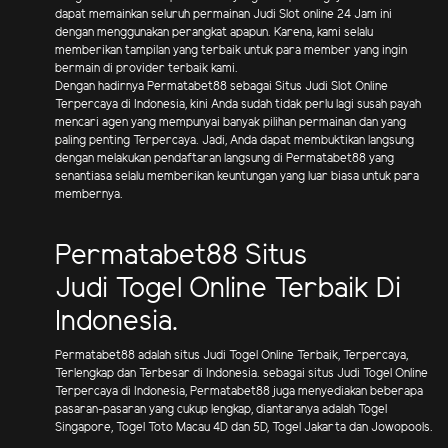
dapat memainkan seluruh permainan Judi Slot online 24 Jam ini
dengan menggunakan perangkat apapun. Karena, kami selalu
memberikan tampilan yang terbaik untuk para member yang ingin
bermain di provider terbaik kami.
Dengan hadirnya Permatabet88 sebagai Situs Judi Slot Online
Terpercaya di Indonesia, kini Anda sudah tidak perlu lagi susah payah
mencari agen yang mempunyai banyak pilihan permainan dan yang
paling penting Terpercaya. Jadi, Anda dapat membuktikan langsung
dengan melakukan pendaftaran langsung di Permatabet88 yang
senantiasa selalu memberikan keuntungan yang luar biasa untuk para
membernya.
Permatabet88 Situs
Judi Togel Online Terbaik Di
Indonesia.
Permatabet88 adalah situs Judi Togel Online Terbaik, Terpercaya,
Terlengkap dan Terbesar di Indonesia. sebagai situs Judi Togel Online
Terpercaya di Indonesia, Permatabet88 juga menyediakan beberapa
pasaran-pasaran yang cukup lengkap, diantaranya adalah Togel
Singapore, Togel Toto Macau 4D dan 5D, Togel Jakarta dan Jowopools.