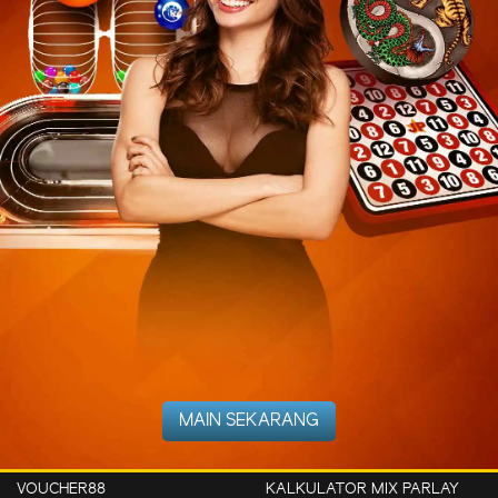
MAIN SEKARANG
VOUCHER88
KALKULATOR MIX PARLAY