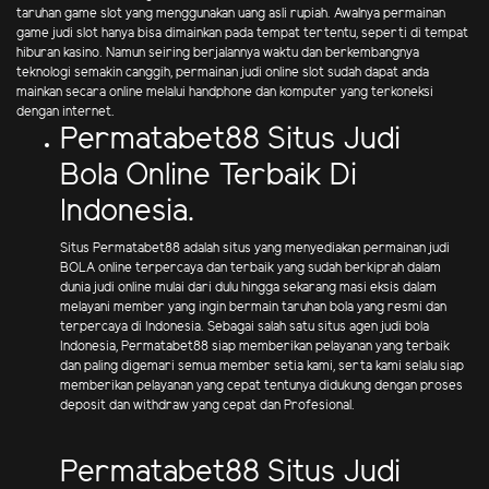
taruhan game slot yang menggunakan uang asli rupiah. Awalnya permainan
game judi slot hanya bisa dimainkan pada tempat tertentu, seperti di tempat
hiburan kasino. Namun seiring berjalannya waktu dan berkembangnya
teknologi semakin canggih, permainan judi online slot sudah dapat anda
mainkan secara online melalui handphone dan komputer yang terkoneksi
dengan internet.
Permatabet88 Situs Judi
Bola Online Terbaik Di
Indonesia.
Situs Permatabet88 adalah situs yang menyediakan permainan judi
BOLA online terpercaya dan terbaik yang sudah berkiprah dalam
dunia judi online mulai dari dulu hingga sekarang masi eksis dalam
melayani member yang ingin bermain taruhan bola yang resmi dan
terpercaya di Indonesia. Sebagai salah satu situs agen judi bola
Indonesia, Permatabet88 siap memberikan pelayanan yang terbaik
dan paling digemari semua member setia kami, serta kami selalu siap
memberikan pelayanan yang cepat tentunya didukung dengan proses
deposit dan withdraw yang cepat dan Profesional.
Permatabet88 Situs Judi