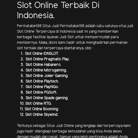
Slot Online Terbaik Di
Indonesia.
Permatabet88 Situs Judi Permatabet88 adalah satu-satunya situs judi
Slot Online Terpercaya di Indonesia saat ini yang memberikan
berbagai fasilitas layanan Judi Slot untuk mempermudah para
membernya. Maka, disini kami hadir untuk menghadirkan permainan
slot terbaik dan terpercaya diantaranya, sbb :
1. Slot Online IDNSLOT.
2. Slot Online Pragmatic Play.
3. Slot Online Habanero.
4. Slot Online Microgaming.
5. Slot Online Joker Gaming.
6. Slot Online Playtech.
7. Slot Online PlayNGo.
8. Slot Online PGSoft.
9. Slot Online Spade gaming.
10. Slot Online RTG.
11. Slot Online Booming.
12. Slot Online Skywind.
Tentunya sebagai Situs Judi Online yang lengkap dan terpercaya kami
juga Hadir dilengkapi berbagai kemudahan yang bisa Anda akses
dengan mudah dan cepat. Namun yang lebih pentingnya adalah Anda