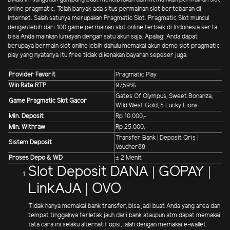
online pragmatic. Telah banyak ada situs permainan slot bertebaran di
Internet. Salah satunya merupakan Pragmatic Slot. Pragmatic Slot muncul
dengan lebih dari 100 game permainan slot online terbaik di Indonesia serta
bisa Anda mainkan lumayan dengan satu akun saja. Apalagi Anda dapat
berupaya bermain slot online lebih dahulu memakai akun demo slot pragmatic
play yang nyatanya itu free tidak dikenakan bayaran sepeser juga.
Provider Favorit
Pragmatic Play
Win Rate RTP
97,59%
Gates Of Olympus, Sweet Bonanza,
Game Pragmatic Slot Gacor
Wild West Gold, 5 Lucky Lions
Min. Deposit
Rp 10.000,-
Min. Withraw
Rp 25.000,-
Transfer Bank | Deposit Qris |
Sistem Deposit
Voucher88
Proses Depo & WD
± 2 Menit
Slot Deposit DANA | GOPAY |
LinkAJA | OVO
Tidak hanya memakai bank transfer, bisa jadi buat Anda yang area dan
tempat tinggalnya terletak jauh dari bank ataupun atm dapat memakai
tata cara ini selaku alternatif opsi, ialah dengan memakai e-wallet.