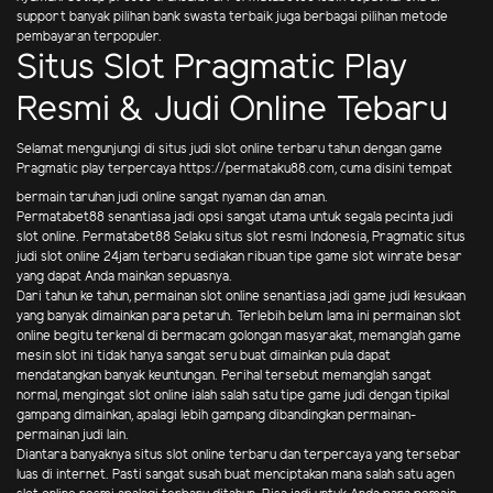
support banyak pilihan bank swasta terbaik juga berbagai pilihan metode
pembayaran terpopuler.
Situs Slot Pragmatic Play
Resmi & Judi Online Tebaru
Selamat mengunjungi di situs judi slot online terbaru tahun dengan game
Pragmatic play terpercaya
https://permataku88.com
, cuma disini tempat
bermain taruhan judi online sangat nyaman dan aman.
Permatabet88 senantiasa jadi opsi sangat utama untuk segala pecinta judi
slot online. Permatabet88 Selaku situs slot resmi Indonesia, Pragmatic situs
judi slot online 24jam terbaru sediakan ribuan tipe game slot winrate besar
yang dapat Anda mainkan sepuasnya.
Dari tahun ke tahun, permainan slot online senantiasa jadi game judi kesukaan
yang banyak dimainkan para petaruh. Terlebih belum lama ini permainan slot
online begitu terkenal di bermacam golongan masyarakat, memanglah game
mesin slot ini tidak hanya sangat seru buat dimainkan pula dapat
mendatangkan banyak keuntungan. Perihal tersebut memanglah sangat
normal, mengingat slot online ialah salah satu tipe game judi dengan tipikal
gampang dimainkan, apalagi lebih gampang dibandingkan permainan-
permainan judi lain.
Diantara banyaknya situs slot online terbaru dan terpercaya yang tersebar
luas di internet. Pasti sangat susah buat menciptakan mana salah satu agen