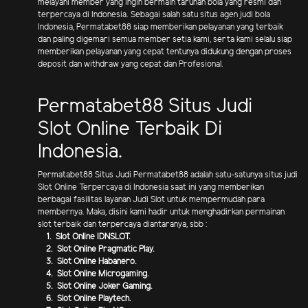
melayani member yang ingin bermain taruhan bola yang resmi dan
terpercaya di Indonesia. Sebagai salah satu situs agen judi bola
Indonesia, Permatabet88 siap memberikan pelayanan yang terbaik
dan paling digemari semua member setia kami, serta kami selalu siap
memberikan pelayanan yang cepat tentunya didukung dengan proses
deposit dan withdraw yang cepat dan Profesional.
Permatabet88 Situs Judi
Slot Online Terbaik Di
Indonesia.
Permatabet88 Situs Judi Permatabet88 adalah satu-satunya situs judi
Slot Online Terpercaya di Indonesia saat ini yang memberikan
berbagai fasilitas layanan Judi Slot untuk mempermudah para
membernya. Maka, disini kami hadir untuk menghadirkan permainan
slot terbaik dan terpercaya diantaranya, sbb :
1. Slot Online IDNSLOT.
2. Slot Online Pragmatic Play.
3. Slot Online Habanero.
4. Slot Online Microgaming.
5. Slot Online Joker Gaming.
6. Slot Online Playtech.