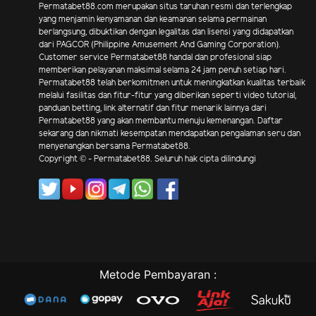
Permatabet88.com merupakan situs taruhan resmi dan terlengkap
yang menjamin kenyamanan dan keamanan selama permainan
berlangsung, dibuktikan dengan legalitas dan lisensi yang didapatkan
dari PAGCOR (Philippine Amusement And Gaming Corporation).
Customer service Permatabet88 handal dan profesional siap
memberikan pelayanan maksimal selama 24 jam penuh setiap hari.
Permatabet88 telah berkomitmen untuk meningkatkan kualitas terbaik
melalui fasilitas dan fitur-fitur yang diberikan seperti video tutorial,
panduan betting, link alternatif dan fitur menarik lainnya dari
Permatabet88 yang akan membantu menuju kemenangan. Daftar
sekarang dan nikmati kesempatan mendapatkan pengalaman seru dan
menyenangkan bersama Permatabet88.
Copyright © - Permatabet88. Seluruh hak cipta dilindungi
Metode Pembayaran :