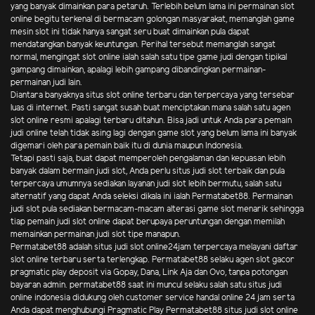
yang banyak dimainkan para petaruh. Terlebih belum lama ini permainan slot
online begitu terkenal di bermacam golongan masyarakat, memanglah game
mesin slot ini tidak hanya sangat seru buat dimainkan pula dapat
mendatangkan banyak keuntungan. Perihal tersebut memanglah sangat
normal, mengingat slot online ialah salah satu tipe game judi dengan tipikal
gampang dimainkan, apalagi lebih gampang dibandingkan permainan-
permainan judi lain.
Diantara banyaknya situs slot online terbaru dan terpercaya yang tersebar
luas di internet. Pasti sangat susah buat menciptakan mana salah satu agen
slot online resmi apalagi terbaru ditahun. Bisa jadi untuk Anda para pemain
judi online telah tidak asing lagi dengan game slot yang belum lama ini banyak
digemari oleh para pemain baik itu di dunia maupun Indonesia.
Tetapi pasti saja, buat dapat memperoleh pengalaman dan kepuasan lebih
banyak dalam bermain judi slot, Anda perlu situs judi slot terbaik dan pula
terpercaya umumnya sediakan layanan judi slot lebih bermutu, salah satu
alternatif yang dapat Anda seleksi dikala ini ialah Permatabet88. Permainan
judi slot pula sediakan bermacam-macam alterasi game slot menarik sehingga
tiap pemain judi slot online dapat berupaya peruntungan dengan memilah
memainkan permainan judi slot tipe manapun.
Permatabet88 adalah situs judi slot online24jam terpercaya melayani daftar
slot online terbaru serta terlengkap. Permatabet88 selaku agen slot gacor
pragmatic play deposit via Gopay, Dana, Link Aja dan Ovo, tanpa potongan
bayaran admin. permatabet88 saat ini muncul selaku salah satu situs judi
online indonesia didukung oleh customer service handal online 24 jam serta
Anda dapat menghubungi Pragmatic Play Permatabet88 situs judi slot online