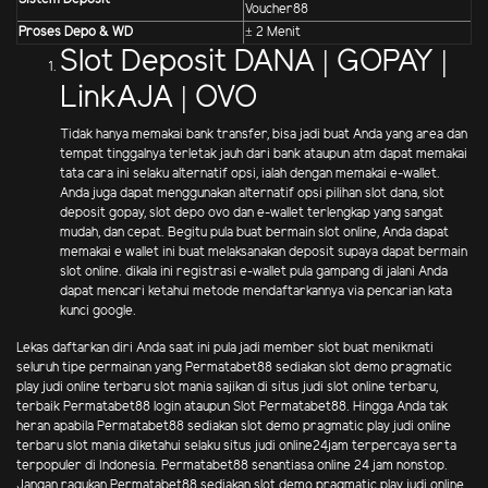
Voucher88
Proses Depo & WD
± 2 Menit
Slot Deposit DANA | GOPAY |
LinkAJA | OVO
Tidak hanya memakai bank transfer, bisa jadi buat Anda yang area dan
tempat tinggalnya terletak jauh dari bank ataupun atm dapat memakai
tata cara ini selaku alternatif opsi, ialah dengan memakai e-wallet.
Anda juga dapat menggunakan alternatif opsi pilihan slot dana, slot
deposit gopay, slot depo ovo dan e-wallet terlengkap yang sangat
mudah, dan cepat. Begitu pula buat bermain slot online, Anda dapat
memakai e wallet ini buat melaksanakan deposit supaya dapat bermain
slot online. dikala ini registrasi e-wallet pula gampang di jalani Anda
dapat mencari ketahui metode mendaftarkannya via pencarian kata
kunci google.
Lekas daftarkan diri Anda saat ini pula jadi member slot buat menikmati
seluruh tipe permainan yang Permatabet88 sediakan slot demo pragmatic
play judi online terbaru slot mania sajikan di situs judi slot online terbaru,
terbaik Permatabet88 login ataupun Slot Permatabet88. Hingga Anda tak
heran apabila Permatabet88 sediakan slot demo pragmatic play judi online
terbaru slot mania diketahui selaku situs judi online24jam terpercaya serta
terpopuler di Indonesia. Permatabet88 senantiasa online 24 jam nonstop.
Jangan ragukan Permatabet88 sediakan slot demo pragmatic play judi online