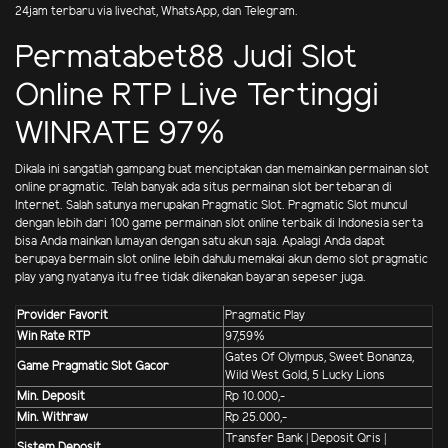
24jam terbaru via livechat, WhatsApp, dan Telegram.
Permatabet88 Judi Slot
Online RTP Live Tertinggi
WINRATE 97%
Dikala ini sangatlah gampang buat menciptakan dan memainkan permainan slot
online pragmatic. Telah banyak ada situs permainan slot bertebaran di
Internet. Salah satunya merupakan Pragmatic Slot. Pragmatic Slot muncul
dengan lebih dari 100 game permainan slot online terbaik di Indonesia serta
bisa Anda mainkan lumayan dengan satu akun saja. Apalagi Anda dapat
berupaya bermain slot online lebih dahulu memakai akun demo slot pragmatic
play yang nyatanya itu free tidak dikenakan bayaran sepeser juga.
Provider Favorit
Pragmatic Play
Win Rate RTP
97,59%
Gates Of Olympus, Sweet Bonanza,
Game Pragmatic Slot Gacor
Wild West Gold, 5 Lucky Lions
Min. Deposit
Rp 10.000,-
Min. Withraw
Rp 25.000,-
Transfer Bank | Deposit Qris |
Sistem Deposit